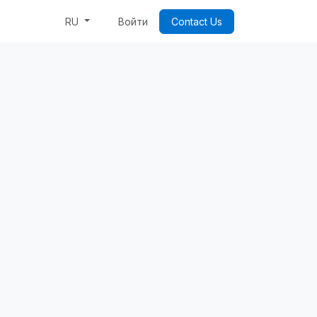
ProWeek: Code & Byte Your Future
Войти
Contact Us
RU