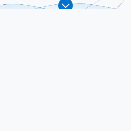
азвивают свой бизнес с Nors
у, чтобы поднять свой бизнес на новую высоту успех
Что Мы Можем
Как Мы