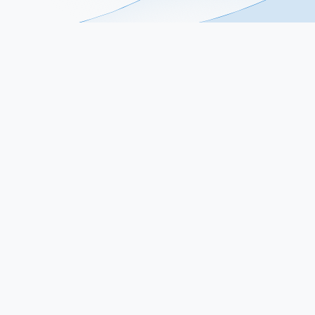
ec.
Связаться с
а и
нами
Обратная связь