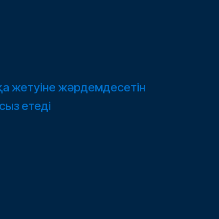
қа жетуіне жәрдемдесетін
сыз етеді