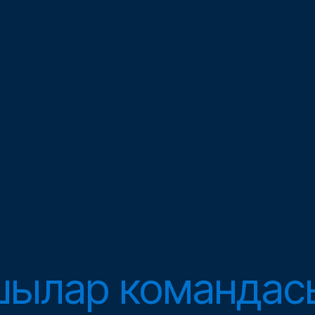
шылар
командас