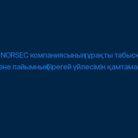
C
NORSEC
компаниясының тұрақты табыс
әне пайымның бірегей үйлесімін қамтама