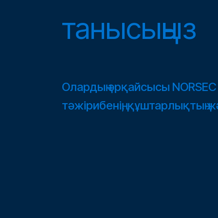
танысыңыз
Олардың әрқайсысы NORSE
тәжірибенің, құштарлықтың ж