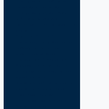
Quality Issue
– сообщения о
дефектах в процессах,
продуктах, услугах, сбоях
SLA, нарушениях или
несоответствию регламентов
компании.
Customer Complaint
–
претензии, поступающих по
любому из доступных
клиентских каналов.
Improvement & Innovation
Proposal
– инициативы по
оптимизации и повышению
эффективности
операционной деятельности
компании. Идеи о новых
практиках, услугах,
продуктах, технологиях и
бизнес-моделях.