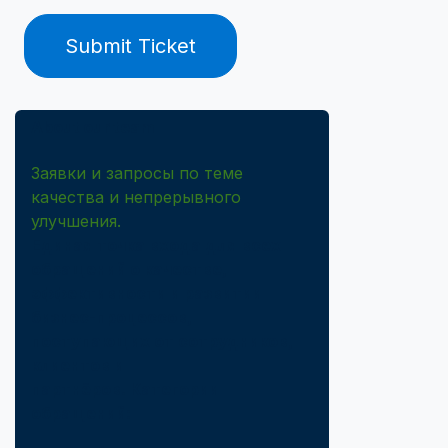
Submit Ticket
About our team
Заявки и запросы по теме
качества и непрерывного
улучшения.
Единая точка входа для всех
обращений о качестве,
эффективности и развитии
бизнес-процессов,
поступающих от сотрудников,
клиентов и
партнёров.
Категории
обращений: